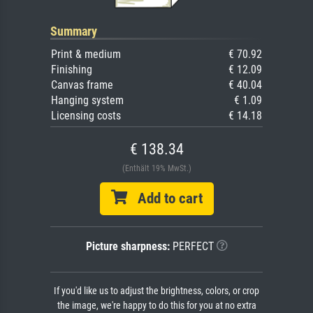
Summary
Print & medium
€ 70.92
Finishing
€ 12.09
Canvas frame
€ 40.04
Hanging system
€ 1.09
Licensing costs
€ 14.18
€ 138.34
(Enthält 19% MwSt.)
Add to cart
Picture sharpness:
PERFECT
If you'd like us to adjust the brightness, colors, or crop
the image, we're happy to do this for you at no extra