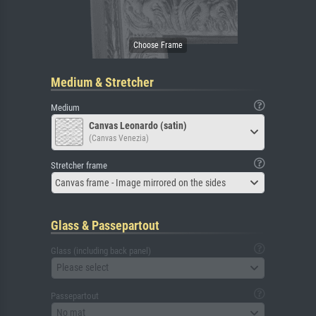
Medium & Stretcher
Medium
Canvas Leonardo (satin)
(Canvas Venezia)
Stretcher frame
Canvas frame - Image mirrored on the sides
Glass & Passepartout
Glass (including back panel)
Please select
Passepartout
No mat