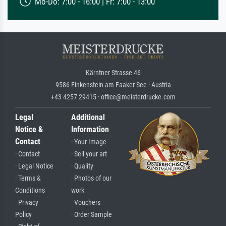
Mo-Do: 7:00 - 16:00 | Fr: 7:00 - 13:00
Kärntner Strasse 46
9586 Finkenstein am Faaker See · Austria
+43 4257 29415 · office@meisterdrucke.com
Legal
Additional
Notice &
Information
Contact
· Your Image
· Contact
· Sell your art
· Legal Notice
· Quality
· Terms &
· Photos of our
Conditions
work
· Privacy
· Vouchers
Policy
· Order Sample