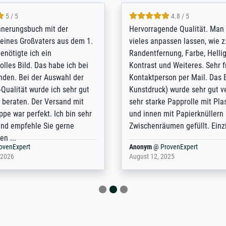
5 / 5
4.8 / 5
innerungsbuch mit der
Hervorragende Qualität. Man 
eines Großvaters aus dem 1.
vieles anpassen lassen, wie z
enötigte ich ein
Randentfernung, Farbe, Hellig
lles Bild. Das habe ich bei
Kontrast und Weiteres. Sehr 
nden. Bei der Auswahl der
Kontaktperson per Mail. Das B
-Qualität wurde ich sehr gut
Kunstdruck) wurde sehr gut ve
 beraten. Der Versand mit
sehr starke Papprolle mit Pla
ppe war perfekt. Ich bin sehr
und innen mit Papierknüllern 
und empfehle Sie gerne
Zwischenräumen gefüllt. Einzig
en ...
ovenExpert
Anonym
@
ProvenExpert
 2026
August 12, 2025