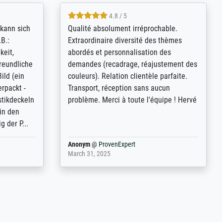
4.8 / 5
kann sich
Qualité absolument irréprochable.
.B.:
Extraordinaire diversité des thèmes
keit,
abordés et personnalisation des
freundliche
demandes (recadrage, réajustement des
ild (ein
couleurs). Relation clientèle parfaite.
rpackt -
Transport, réception sans aucun
stikdeckeln
problème. Merci à toute l'équipe ! Hervé
in den
 der P...
Anonym
@
ProvenExpert
March 31, 2025