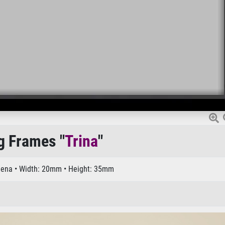
g Frames "
Trina
"
Viena • Width: 20mm • Height: 35mm