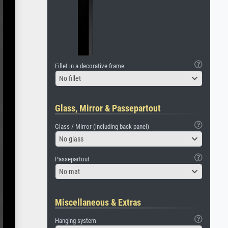
Fillet in a decorative frame
No fillet
Glass, Mirror & Passepartout
Glass / Mirror (including back panel)
No glass
Passepartout
No mat
Miscellaneous & Extras
Hanging system