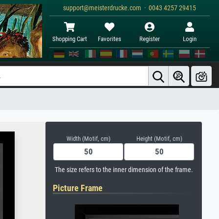
support@meisterdrucke.com · 0043 4257 29415
Shopping Cart
Favorites
Register
Login
Width (Motif, cm)
Height (Motif, cm)
The size refers to the inner dimension of the frame.
Picture Frame