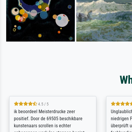
Wh
5 / 5
Die Zufriedenheit ist auch nicht dadurch
Excellent 
getrübt, dass das Bild entgegen einer
selection,
angegebenen Lieferanschrift (sollte
were easy, 