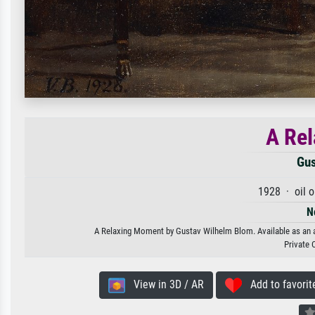
A Re
Gus
1928 · oil 
N
A Relaxing Moment by Gustav Wilhelm Blom. Available as an art
Private 
View in 3D / AR
Add to favorit