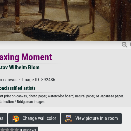
laxing Moment
tav Wilhelm Blom
on canvas · Image ID: 892486
onclassified artists
 print on canvas, photo paper, watercolor board, natural paper, or Japanese paper.
Collection / Bridgeman Images
es
Change wall color
View picture in a room
0 Reviews