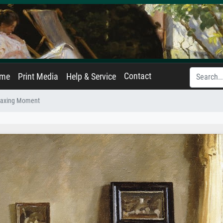
Contact
ame
Print Media
Help & Service
laxing Moment