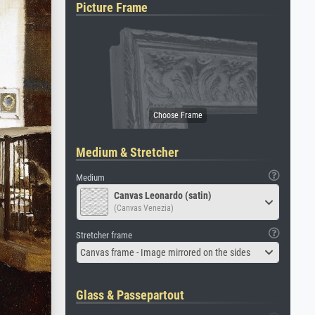
Picture Frame
Medium & Stretcher
Medium
Canvas Leonardo (satin)
(Canvas Venezia)
Stretcher frame
Canvas frame - Image mirrored on the sides
Glass & Passepartout