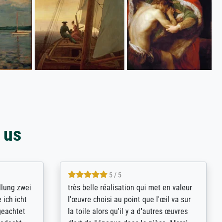
 us
5 / 5
rives to
eine große Auswahl an Bildern und
d provides
deren Reproduktionsmöglichkeiten;
n the best
wurde sehr gut durch die einzelnen