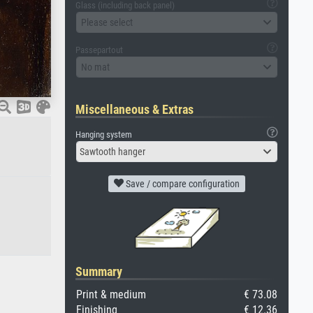
Glass (including back panel)
Please select
Passepartout
No mat
Miscellaneous & Extras
Hanging system
Sawtooth hanger
Save / compare configuration
Summary
Print & medium
€ 73.08
Finishing
€ 12.36