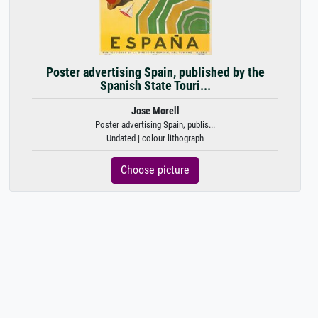
Poster advertising Spain, published by the
Spanish State Touri...
Jose Morell
Poster advertising Spain, publis...
Undated | colour lithograph
Choose picture