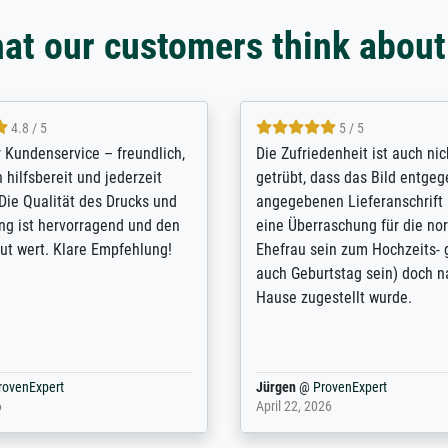
at our customers think about
5 / 5
4.8 / 5
innerungsbuch mit der
Hervorragende Qualität. Man 
eines Großvaters aus dem 1.
vieles anpassen lassen, wie z
enötigte ich ein
Randentfernung, Farbe, Hellig
lles Bild. Das habe ich bei
Kontrast und Weiteres. Sehr 
nden. Bei der Auswahl der
Kontaktperson per Mail. Das B
-Qualität wurde ich sehr gut
Kunstdruck) wurde sehr gut ve
 beraten. Der Versand mit
sehr starke Papprolle mit Pla
ppe war perfekt. Ich bin sehr
und innen mit Papierknüllern 
und empfehle Sie gerne
Zwischenräumen gefüllt. Einzig
en ...
ovenExpert
Anonym
@
ProvenExpert
 2026
August 12, 2025