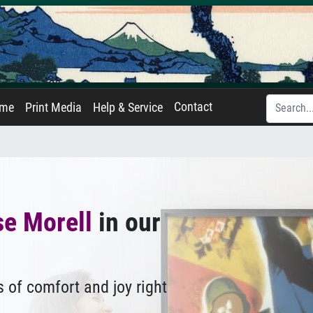
Contact
ame
Print Media
Help & Service
se Morell
in our
 of comfort and joy right