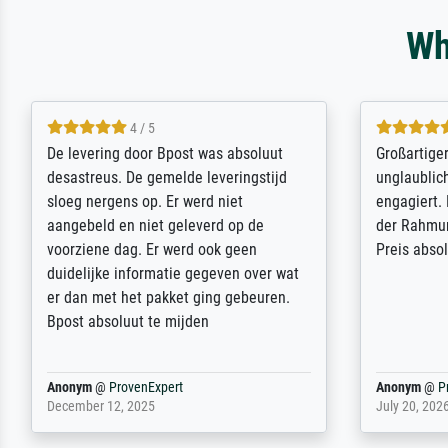
Wh
5 / 5
Sehr gute Qualität des Leinwanddrucks
Für ein Er
und des Rahmens! Unser Bild wurde
Feldpost m
sehr sorgfältig und sicher verpackt, so
Weltkrieg b
dass es unbeschadet bei uns ankam. Es
ausdrucksvo
wird nicht unser letzter Meisterdruck
Ihnen gefu
sein. Vielen Dank!
Fotopapier
am Telefon
stabiler Pa
zufrieden 
weiter. Viel
Reinhold,
@
ProvenExpert
Margot
@
Pr
April 22, 2026
February 20,