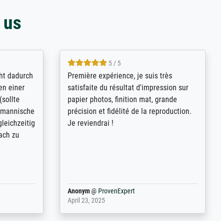
 us
4.8 / 5
kann sich
Qualité absolument irréprochable.
.B.:
Extraordinaire diversité des thèmes
keit,
abordés et personnalisation des
freundliche
demandes (recadrage, réajustement des
ild (ein
couleurs). Relation clientèle parfaite.
rpackt -
Transport, réception sans aucun
stikdeckeln
problème. Merci à toute l'équipe ! Hervé
in den
 der P...
Anonym
@
ProvenExpert
March 31, 2025