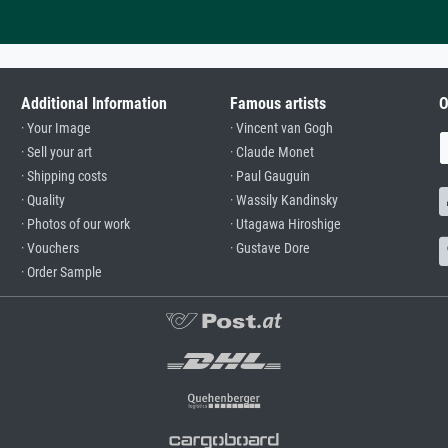
Additional Information
Famous artists
O
· Your Image
· Vincent van Gogh
· Sell your art
· Claude Monet
· Shipping costs
· Paul Gauguin
· Quality
· Wassily Kandinsky
· Photos of our work
· Utagawa Hiroshige
· Vouchers
· Gustave Dore
· Order Sample