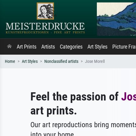
Art Prints
Artists
Categories
Art Styles
Picture Fr
Home
Art Styles
Nonclassified artists
Jose Morell
Feel the passion of
Jo
art prints.
Our art reproductions bring moments
into your home.