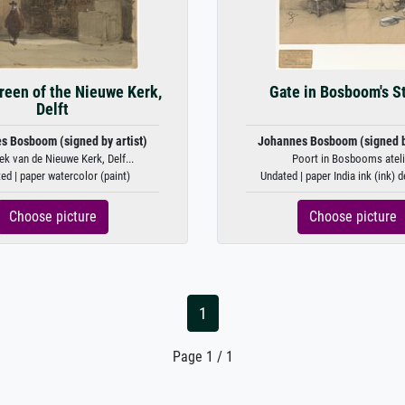
reen of the Nieuwe Kerk,
Gate in Bosboom's S
Delft
s Bosboom (signed by artist)
Johannes Bosboom (signed by
k van de Nieuwe Kerk, Delf...
Poort in Bosbooms ateli
ed | paper watercolor (paint)
Undated | paper India ink (ink) 
Choose picture
Choose picture
1
Page 1 / 1