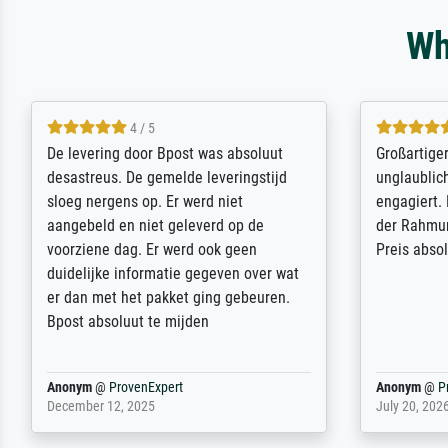
Wh
5 / 5
Sehr gute Qualität des Leinwanddrucks
Für ein Er
und des Rahmens! Unser Bild wurde
Feldpost m
sehr sorgfältig und sicher verpackt, so
Weltkrieg b
dass es unbeschadet bei uns ankam. Es
ausdrucksvo
wird nicht unser letzter Meisterdruck
Ihnen gefu
sein. Vielen Dank!
Fotopapier
am Telefon
stabiler Pa
zufrieden 
weiter. Viel
Reinhold,
@
ProvenExpert
Margot
@
Pr
April 22, 2026
February 20,