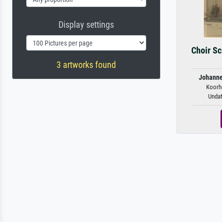
Display settings
Choir Sc
3 artworks found
Johanne
Koorhe
Undat