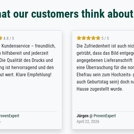
at our customers think about
5 / 5
4.8 / 5
innerungsbuch mit der
Hervorragende Qualität. Man 
eines Großvaters aus dem 1.
vieles anpassen lassen, wie z
enötigte ich ein
Randentfernung, Farbe, Hellig
lles Bild. Das habe ich bei
Kontrast und Weiteres. Sehr 
nden. Bei der Auswahl der
Kontaktperson per Mail. Das B
-Qualität wurde ich sehr gut
Kunstdruck) wurde sehr gut ve
 beraten. Der Versand mit
sehr starke Papprolle mit Pla
ppe war perfekt. Ich bin sehr
und innen mit Papierknüllern 
und empfehle Sie gerne
Zwischenräumen gefüllt. Einzig
en ...
ovenExpert
Anonym
@
ProvenExpert
 2026
August 12, 2025