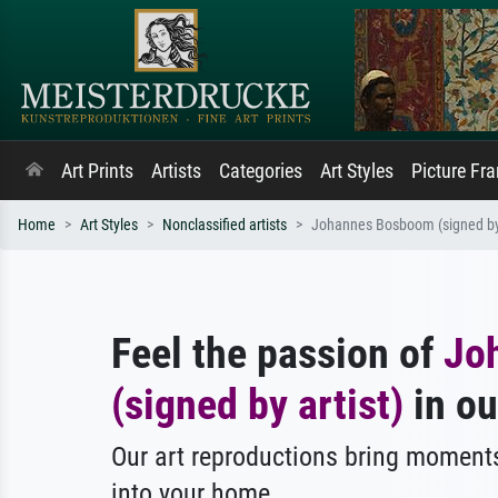
Art Prints
Artists
Categories
Art Styles
Picture Fr
Home
Art Styles
Nonclassified artists
Johannes Bosboom (signed by 
Feel the passion of
Jo
(signed by artist)
in ou
Our art reproductions bring moments
into your home.