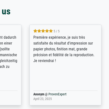
 us
4.8 / 5
kann sich
Qualité absolument irréprochable.
.B.:
Extraordinaire diversité des thèmes
keit,
abordés et personnalisation des
freundliche
demandes (recadrage, réajustement des
ild (ein
couleurs). Relation clientèle parfaite.
rpackt -
Transport, réception sans aucun
stikdeckeln
problème. Merci à toute l'équipe ! Hervé
in den
 der P...
Anonym
@
ProvenExpert
March 31, 2025