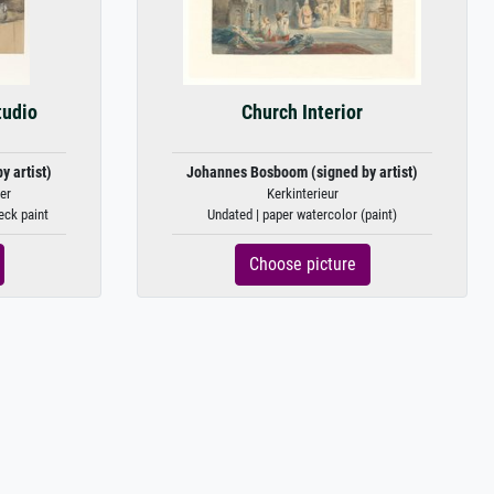
tudio
Church Interior
 artist)
Johannes Bosboom (signed by artist)
er
Kerkinterieur
deck paint
Undated | paper watercolor (paint)
Choose picture