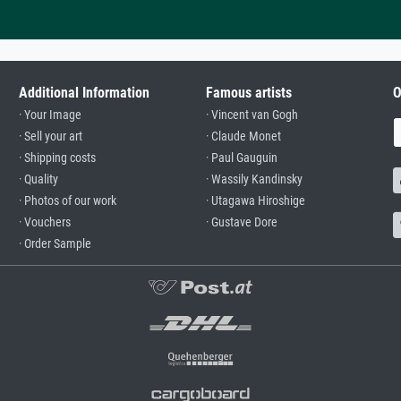
Additional Information
Famous artists
O
· Your Image
· Vincent van Gogh
· Sell your art
· Claude Monet
· Shipping costs
· Paul Gauguin
· Quality
· Wassily Kandinsky
· Photos of our work
· Utagawa Hiroshige
· Vouchers
· Gustave Dore
· Order Sample