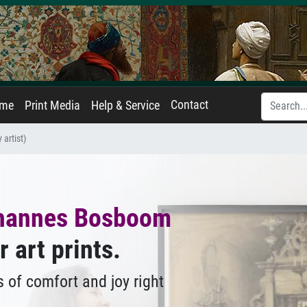
Contact
ame
Print Media
Help & Service
artist)
hannes Bosboom
r art prints.
 of comfort and joy right