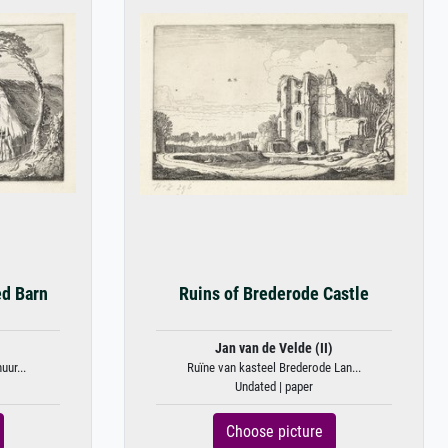
ed Barn
Ruins of Brederode Castle
)
Jan van de Velde (II)
uur...
Ruïne van kasteel Brederode Lan...
Undated | paper
Choose picture