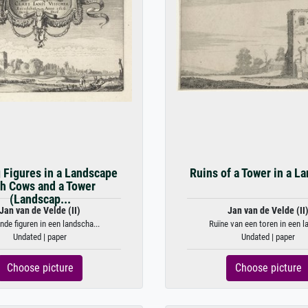
 Figures in a Landscape
Ruins of a Tower in a L
th Cows and a Tower
(Landscap...
Jan van de Velde (II)
Jan van de Velde (II
nde figuren in een landscha...
Ruïne van een toren in een la
Undated | paper
Undated | paper
Choose picture
Choose picture