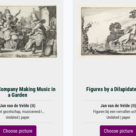
Company Making Music in
Figures by a Dilapidat
a Garden
Jan van de Velde (II)
Jan van de Velde (II
t gezelschap, musicerend i...
Figuren bij een vervallen sch
Undated | paper
Undated | paper
Choose picture
Choose picture