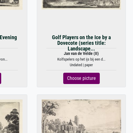
 Evening
Golf Players on the Ice by a
Dovecote (series title:
Landscape...
)
Jan van de Velde (II)
von...
Kolfspelers op het ijs bij een d...
Undated | paper
Choose picture