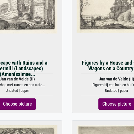
cape with Ruins and a
Figures by a House and
ermill (Landscapes)
Wagons on a Country
(Amenissimae...
Jan van de Velde (II)
Jan van de Velde (II
hap met ruïnes en een wate...
Figuren bij een huis en huifka
Undated | paper
Undated | paper
Choose picture
Choose picture