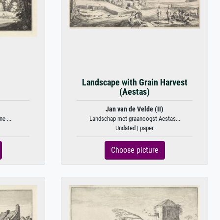
n
Landscape with Grain Harvest
(Aestas)
)
Jan van de Velde (II)
e ...
Landschap met graanoogst Aestas...
Undated | paper
Choose picture