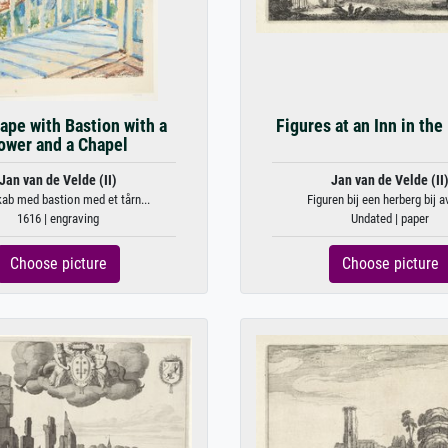
ape with Bastion with a
Figures at an Inn in the
ower and a Chapel
Jan van de Velde (II)
Jan van de Velde (II
ab med bastion med et tårn...
Figuren bij een herberg bij a
1616 | engraving
Undated | paper
Choose picture
Choose picture