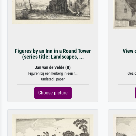
Figures by an Inn in a Round Tower
View o
(series title: Landscapes, ...
Jan van de Velde (II)
Figuren bij een herberg in een r...
Gezic
Undated | paper
Choose picture