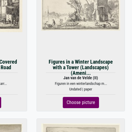
 Covered
Figures in a Winter Landscape
 Road
with a Tower (Landscapes)
(Ameni...
)
Jan van de Velde (II)
rr...
Figuren in een winterlandschap m...
Undated | paper
Choose picture