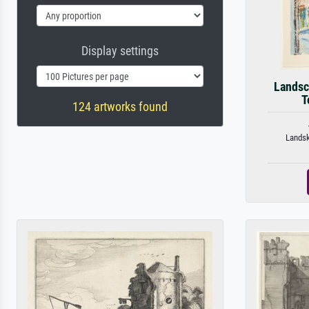
Display settings
Landsc
T
124 artworks found
Landsk