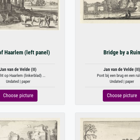
f Haarlem (left panel)
Bridge by a Rui
Jan van de Velde (II)
Jan van de Velde (II
ht op Haarlem (linkerblad) ...
Pont bij een brug en een ruïn
Undated | paper
Undated | paper
Choose picture
Choose picture