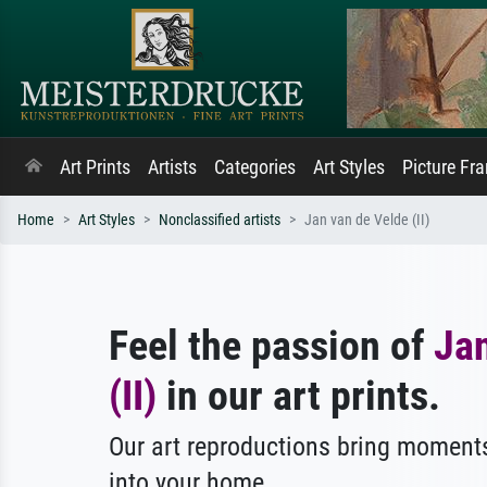
Art Prints
Artists
Categories
Art Styles
Picture Fr
Home
Art Styles
Nonclassified artists
Jan van de Velde (II)
Feel the passion of
Jan
(II)
in our art prints.
Our art reproductions bring moments
into your home.