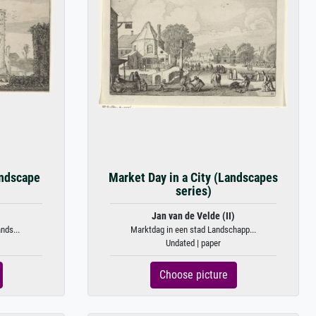
andscape
Market Day in a City (Landscapes
series)
)
Jan van de Velde (II)
nds...
Marktdag in een stad Landschapp...
Undated | paper
Choose picture