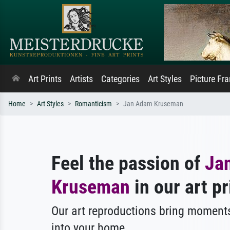
Art Prints
Artists
Categories
Art Styles
Picture Fr
Home
Art Styles
Romanticism
Jan Adam Kruseman
Feel the passion of
Ja
Kruseman
in our art pr
Our art reproductions bring moments
into your home.