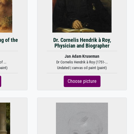
ng of the
Dr. Cornelis Hendrik à Roy,
Physician and Biographer
Jan Adam Kruseman
f ...
Dr Cornelis Hendrik à Roy (1751-...
paint)
Undated | canvas oil paint (paint)
Choose picture