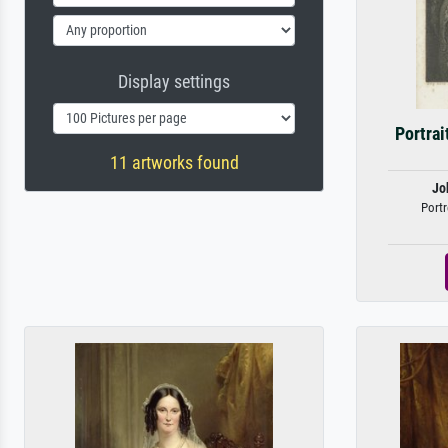
Display settings
Portra
11 artworks found
Jo
Port