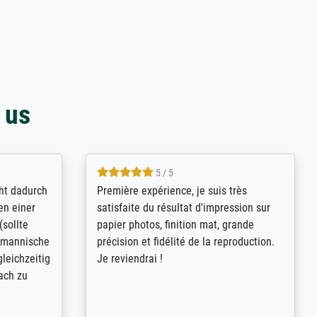
 us
4.8 / 5
kann sich
Qualité absolument irréprochable.
.B.:
Extraordinaire diversité des thèmes
keit,
abordés et personnalisation des
freundliche
demandes (recadrage, réajustement des
ild (ein
couleurs). Relation clientèle parfaite.
rpackt -
Transport, réception sans aucun
stikdeckeln
problème. Merci à toute l'équipe ! Hervé
in den