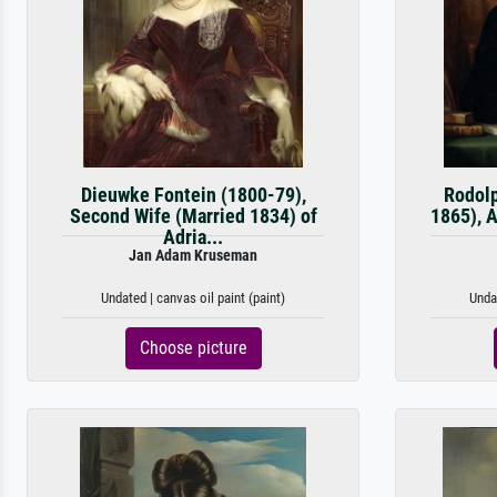
Dieuwke Fontein (1800-79),
Rodolp
Second Wife (Married 1834) of
1865), 
Adria...
Jan Adam Kruseman
Undated | canvas oil paint (paint)
Undat
Choose picture