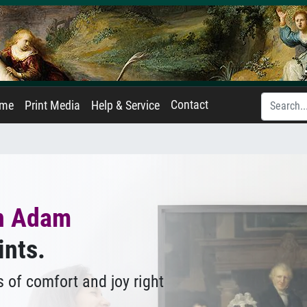
Contact
ame
Print Media
Help & Service
n Adam
ints.
 of comfort and joy right