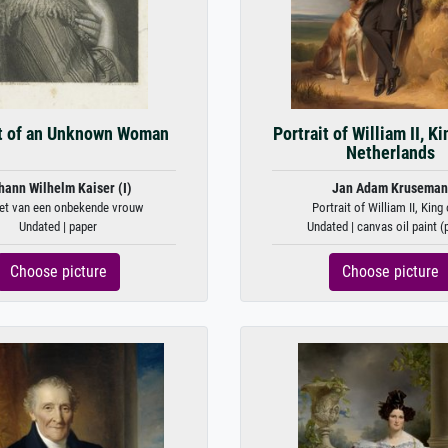
it of an Unknown Woman
Portrait of William II, Ki
Netherlands
hann Wilhelm Kaiser (I)
Jan Adam Kruseman
ret van een onbekende vrouw
Portrait of William II, King o
Undated | paper
Undated | canvas oil paint (
Choose picture
Choose picture