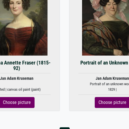
na Annette Fraser (1815-
Portrait of an Unknow
92)
Jan Adam Kruseman
Jan Adam Kruseman
Portrait of an unknown w
ed | canvas oil paint (paint)
1829 |
Choose picture
Choose picture