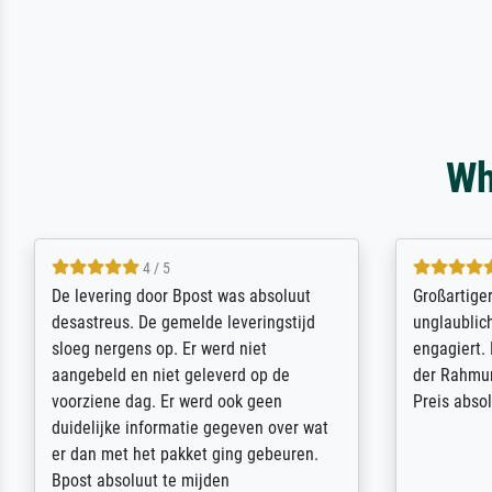
Wh
5 / 5
Sehr gute Qualität des Leinwanddrucks
Für ein Er
und des Rahmens! Unser Bild wurde
Feldpost m
sehr sorgfältig und sicher verpackt, so
Weltkrieg b
dass es unbeschadet bei uns ankam. Es
ausdrucksvo
wird nicht unser letzter Meisterdruck
Ihnen gefu
sein. Vielen Dank!
Fotopapier
am Telefon
stabiler Pa