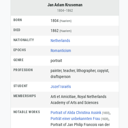
Jan Adam Kruseman
1804–1862
BORN
1804
(Haarlem)
DIED
1862
(Haarlem)
NATIONALITY
Netherlands
EPOCHS
Romanticism
GENRE
portrait
PROFESSION
painter
,
teacher
,
lithographer
,
copyist
,
draftsperson
STUDENT
Jozef Israëls
MEMBERSHIPS
Arti et Amicitiae
,
Royal Netherlands
Academy of Arts and Sciences
NOTABLE WORKS
Portrait of Alida Christina Assink
,
(1833)
Porträt einer unbekannten Frau
,
(1829)
Portrait of Jan Philip Francois van der