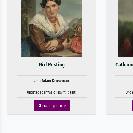
Girl Resting
Cathari
Jan Adam Kruseman
Undated | canvas oil paint (paint)
Undat
Choose picture