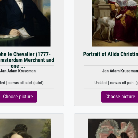
he le Chevalier (1777-
Portrait of Alida Christi
Amsterdam Merchant and
one ...
Jan Adam Kruseman
Jan Adam Kruseman
ed | canvas oil paint (paint)
Undated | canvas oil paint (
Choose picture
Choose picture