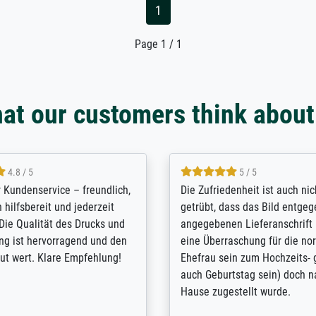
1
Page 1 / 1
at our customers think about
5 / 5
4.8 / 5
innerungsbuch mit der
Hervorragende Qualität. Man 
eines Großvaters aus dem 1.
vieles anpassen lassen, wie z
enötigte ich ein
Randentfernung, Farbe, Hellig
lles Bild. Das habe ich bei
Kontrast und Weiteres. Sehr 
nden. Bei der Auswahl der
Kontaktperson per Mail. Das B
-Qualität wurde ich sehr gut
Kunstdruck) wurde sehr gut ve
 beraten. Der Versand mit
sehr starke Papprolle mit Pla
ppe war perfekt. Ich bin sehr
und innen mit Papierknüllern 