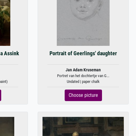
na Assink
Portrait of Geerlings' daughter
Jan Adam Kruseman
Portret van het dochtertje van G...
paint)
Undated | paper chalk
Choose picture